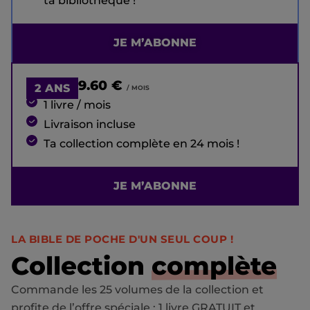
ta bibliothèque !
JE M’ABONNE
9.60 €
2 ANS
/ MOIS
1 livre / mois
Livraison incluse
Ta collection complète en 24 mois !
JE M’ABONNE
LA BIBLE DE POCHE D'UN SEUL COUP !
Collection
complète
Commande les 25 volumes de la collection et
profite de l’offre spéciale : 1 livre GRATUIT et