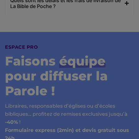
Quels sont les délais et les frais de livraison de
La Bible de Poche ?
ESPACE PRO
Faisons
équipe
pour diffuser la
Parole !
Libraires, responsables d’églises ou d’écoles
bibliques… profitez de remises exclusives jusqu’à
-40%
!
Formulaire express (2min) et devis gratuit sous
24h.