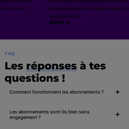
de très
jours. Pas encombrants du tout. La
 est
présentation est originale avec un sujet
passionnant.
RITHY K.
FAQ
Les
réponses
à tes
questions !
Comment fonctionnent les abonnements ?
Les abonnements sont-ils bien sans
engagement ?